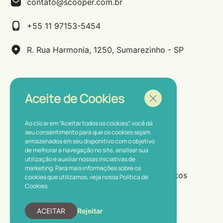
contato@scooper.com.br
+55 11 97153-5454
R. Rua Harmonia, 1250, Sumarezinho - SP
Aceite de Cookies
Ao clicar em “Aceitar todos os cookies”, você dá
seu consentimento para que os cookies sejam
armazenados em seu disponitivo com o objetivo
Política de Privacidade
de melhorar a navegação no site, analisar sua
utilização e auxiliar nossas iniciativas de
marketing. Para mais informações sobre os
Scoop & Co Ltda ® • 2025 • Todos os direitos
cookies que utilizamos, veja nossa
Política de
Cookies
.
reservados
ACEITAR
Rejeitar